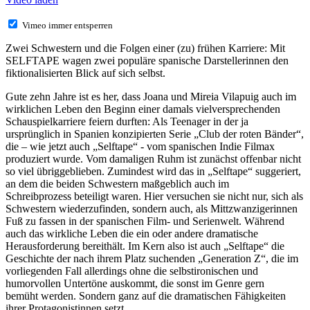
Vimeo immer entsperren
Zwei Schwestern und die Folgen einer (zu) frühen Karriere: Mit
SELFTAPE wagen zwei populäre spanische Darstellerinnen den
fiktionalisierten Blick auf sich selbst.
Gute zehn Jahre ist es her, dass Joana und Mireia Vilapuig auch im
wirklichen Leben den Beginn einer damals vielversprechenden
Schauspielkarriere feiern durften: Als Teenager in der ja
ursprünglich in Spanien konzipierten Serie „Club der roten Bänder“,
die – wie jetzt auch „Selftape“ - vom spanischen Indie Filmax
produziert wurde. Vom damaligen Ruhm ist zunächst offenbar nicht
so viel übriggeblieben. Zumindest wird das in „Selftape“ suggeriert,
an dem die beiden Schwestern maßgeblich auch im
Schreibprozess beteiligt waren. Hier versuchen sie nicht nur, sich als
Schwestern wiederzufinden, sondern auch, als Mittzwanzigerinnen
Fuß zu fassen in der spanischen Film- und Serienwelt. Während
auch das wirkliche Leben die ein oder andere dramatische
Herausforderung bereithält. Im Kern also ist auch „Selftape“ die
Geschichte der nach ihrem Platz suchenden „Generation Z“, die im
vorliegenden Fall allerdings ohne die selbstironischen und
humorvollen Untertöne auskommt, die sonst im Genre gern
bemüht werden. Sondern ganz auf die dramatischen Fähigkeiten
ihrer Protagonistinnen setzt.