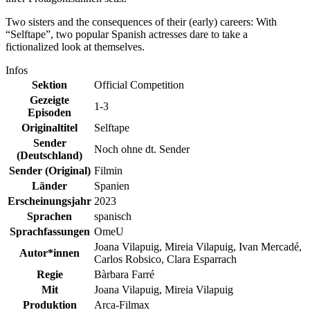
Two sisters and the consequences of their (early) careers: With
“Selftape”, two popular Spanish actresses dare to take a
fictionalized look at themselves.
Infos
Sektion
Official Competition
Gezeigte
1-3
Episoden
Originaltitel
Selftape
Sender
Noch ohne dt. Sender
(Deutschland)
Sender (Original)
Filmin
Länder
Spanien
Erscheinungsjahr
2023
Sprachen
spanisch
Sprachfassungen
OmeU
Joana Vilapuig, Mireia Vilapuig, Ivan Mercadé,
Autor*innen
Carlos Robsico, Clara Esparrach
Regie
Bàrbara Farré
Mit
Joana Vilapuig, Mireia Vilapuig
Produktion
Arca-Filmax