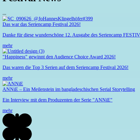
...
Das war das
Seriencamp
Festival
2026!
Danke für diese wunderschöne 12. Ausgabe des
Seriencamp
FESTIV
mehr
"Happiness" gewinnt den Audience Choice Award 2026!
Das waren die Top 3 Serien auf dem
Seriencamp
Festival
2026!
mehr
ANNiE – Ein Meilenstein im bangladeschischen Serial Storytelling
Ein Interview mit dem Produzenten der Serie "ANNiE"
mehr