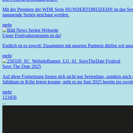
Mit der Premiere der WDR Serie HUNDERTDREIZEHN ist das
Ser
spannende Serien geschaut werden.
mehr
Unser Festivalprogramm ist da!
Endlich ist es soweit: Zusammen mit unseren Partnern dürfen wir unse
mehr
Save The Date 2025
Auf diese Fortsetzung freuen sich nicht nur Serienfans, sondern au
Jubiläum in Köln feiern konnte, geht es im Juni 2025 bereits ins zweit
mehr
1
2
3
4
5
6
...