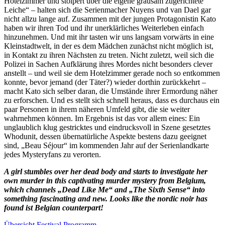
Hotelzimmer und stolpert über die eigene grausam zugerichtete
Leiche“ – halten sich die Serienmacher Nuyens und van Dael gar
nicht allzu lange auf. Zusammen mit der jungen Protagonistin Kato
haben wir ihren Tod und ihr unerklärliches Weiterleben einfach
hinzunehmen. Und mit ihr tasten wir uns langsam vorwärts in eine
Kleinstadtwelt, in der es dem Mädchen zunächst nicht möglich ist,
in Kontakt zu ihren Nächsten zu treten. Nicht zuletzt, weil sich die
Polizei in Sachen Aufklärung ihres Mordes nicht besonders clever
anstellt – und weil sie dem Hotelzimmer gerade noch so entkommen
konnte, bevor jemand (der Täter?) wieder dorthin zurückkehrt –
macht Kato sich selber daran, die Umstände ihrer Ermordung näher
zu erforschen. Und es stellt sich schnell heraus, dass es durchaus ein
paar Personen in ihrem näheren Umfeld gibt, die sie weiter
wahrnehmen können. Im Ergebnis ist das vor allem eines: Ein
unglaublich klug gestricktes und eindrucksvoll in Szene gesetztes
Whodunit, dessen übernatürliche Aspekte bestens dazu geeignet
sind, „Beau Séjour“ im kommenden Jahr auf der Serienlandkarte
jedes Mysteryfans zu verorten.
A girl stumbles over her dead body and starts to investigate her
own murder in this captivating murder mystery from Belgium,
which channels „Dead Like Me“ and „The Sixth Sense“ into
something fascinating and new. Looks like the nordic noir has
found ist Belgian counterpart!
Übersicht Festival Programm