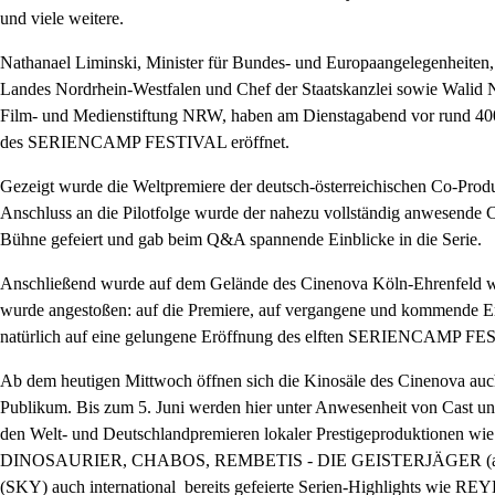
und viele weitere.
Nathanael Liminski, Minister für Bundes- und Europaangelegenheiten,
Landes Nordrhein-Westfalen und Chef der Staatskanzlei sowie Walid N
Film- und Medienstiftung NRW, haben am Dienstagabend vor rund 400 
des
SERIENCAMP FESTIVAL
eröffnet.
Gezeigt wurde die Weltpremiere der deutsch-österreichischen Co-Prod
Anschluss an die Pilotfolge wurde der nahezu vollständig anwesende 
Bühne gefeiert und gab beim Q&A spannende Einblicke in die Serie.
Anschließend wurde auf dem Gelände des Cinenova Köln-Ehrenfeld wei
wurde angestoßen: auf die Premiere, auf vergangene und kommende Erf
natürlich auf eine gelungene Eröffnung des elften
SERIENCAMP FES
Ab dem heutigen Mittwoch öffnen sich die Kinosäle des Cinenova auch 
Publikum. Bis zum 5. Juni werden hier unter Anwesenheit von Cast un
den Welt- und Deutschlandpremieren lokaler Prestigeproduktionen wi
DINOSAURIER
,
CHABOS
,
REMBETIS
-
DIE
GEISTERJÄGER
(
(
SKY
) auch international bereits gefeierte Serien-Highlights wie
REY