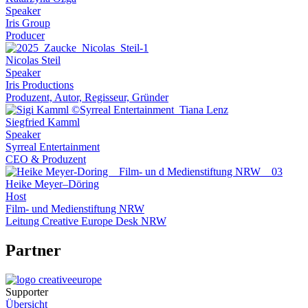
Speaker
Iris Group
Producer
Nicolas Steil
Speaker
Iris Productions
Produzent, Autor, Regisseur, Gründer
Siegfried Kamml
Speaker
Syrreal Entertainment
CEO & Produzent
Heike Meyer–Döring
Host
Film- und Medienstiftung NRW
Leitung Creative Europe Desk NRW
Partner
Supporter
Übersicht