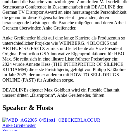
und damit die Branche voranzubringen. Zum dritten Mal verleiht die
Seriencamp
Conference
in Zusammenarbeit mit DEADLINE den
German TV Disruptor Award an eine herausragende Persönlichkeit,
die genau für diese Eigenschaften steht – jemanden, deren
herausragende Leistungen die Branche mitprägen und deren Arbeit
Grenzen überwindet: Anke Greifeneder.
Anke Greifeneder blickt auf eine lange Karriere als Produzentin so
unterschiedlicher Projekte wie WEINBERG, 4 BLOCKS und
ARTHUR’S GESETZ zurück und leitet heute als Vice President
Original Production GSA innovative Eigenproduktionen für HBO
Max. Sie reiht sich in eine illustre Liste früherer Preisträger ein:
2024 wurde Annette Hess (THE INTERPRETER OF SILENCE,
KU’DAMM) die erste Preisträgerin, gefolgt von Philipp Käßbohrer
im Jahr 2025, der unter anderem mit HOW TO SELL DRUGS
ONLINE (FAST) für Aufsehen sorgte.
DEADLINEs eigener Max Goldbart wird ein Fireside Chat mit
unserer dritten „Disruptorin“, Anke Greifeneder, führen.
Speaker & Hosts
Anke Greifeneder
Speaker