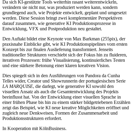
Da sich KI-gestützte Tools weiterhin rasant weiterentwickeln,
verändern sie nicht nur, was produziert werden kann, sondern
grundlegend auch, wie Projekte entwickelt, geplant und umgesetzt
werden. Diese Session bringt zwei komplementäre Perspektiven
darauf zusammen, wie generative KI Produktionsprozesse in
Entwicklung, VFX und Postproduktion neu gestaltet.
Den Auftakt bildet eine Keynote von Max Barkman (255pix), der
praxisnahe Einblicke gibt, wie KI Produktionspipelines vom ersten
Konzept bis zur finalen Auslieferung transformiert. Jenseits
traditioneller Strukturen verschiebt sich der Fokus hin zu fluideren,
iterativen Prozessen: frühe Visualisierung, kontinuierliches Testen
und eine stärkere Betonung einer klaren kreativen Vision.
Dies spiegelt sich in den Ausführungen von Pandora da Cunha
Telles wider, Creator und Showrunnerin der portugiesischen Serie
LA MARQUISE
, die darlegt, wie generative KI sowohl den
visuellen Ansatz als auch die Gesamtentwicklung des Projekts
beeinflusst hat. Von der Entwicklung einer visuellen Sprache in
einer frühen Phase bis hin zu einem stärker bildgetriebenen Erzählen
zeigt das Beispiel, wie KI neue kreative Möglichkeiten eröffnet und
zugleich neue Denkweisen, Formen der Zusammenarbeit und
Produktionsstrukturen erfordert.
In Kooperation mit KölnBusiness.