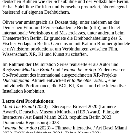
deutschen Bühnen wie der Schaubühne und der Volksbühne Berlin.
Er hat Spielfilme für Kino und Fernsehen produziert, überwiegend
basierend auf eigenen Drehbüchern.
Oliver war umfangreich als Dozent tätig, unter anderem an der
Deutschen Film- und Fernsehakademie Berlin (dffb), und leitet
internationale Workshops und Masterclasses, unter anderem beim
Theatertreffen Berlin. Er gründete die Drehbuchabteilung des S.
Fischer Verlags in Berlin. Gemeinsam mit Kathrin Brunner gründete
er mYndstorm productions, um Verbindungen zwischen Film,
Wissenschaft, XR, KI und Kunst zu schaffen.
Im Rahmen der Delimitation Series realisierte er als Autor und
Regisseur
Mind the Brain!
und
i wanna be ur dog
. Zudem war er
Co-Produzent des international ausgezeichneten XR-Projekts
Duchampiana
. Aktuell entwickelt er
to the other side…
, eine
individuelle Performance, die BCI, KI, Kunst und eine interaktive
Installation kombiniert.
Letzte drei Produktionen:
Mind The Brain!
(2020) – Stereopsia Brüssel 2020 (Lumière
Award), Deutsches Museum München (1E9 Award), Filmgate
Interactive / Art Basel Miami 2023, re:publica Berlin 2023,
Donumenta Regensburg 2023
i wanna be ur dog
(2023) – Filmgate Interactive / Art Basel Miami