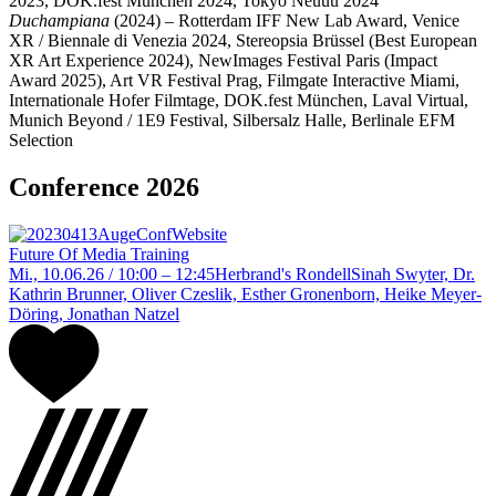
2023, DOK.fest München 2024, Tokyo Neuuu 2024
Duchampiana
(2024) – Rotterdam IFF New Lab Award, Venice
XR / Biennale di Venezia 2024, Stereopsia Brüssel (Best European
XR Art Experience 2024), NewImages Festival Paris (Impact
Award 2025), Art VR Festival Prag, Filmgate Interactive Miami,
Internationale Hofer Filmtage, DOK.fest München, Laval Virtual,
Munich Beyond / 1E9 Festival, Silbersalz Halle, Berlinale EFM
Selection
Conference 2026
Future Of Media Training
Mi., 10.06.26 / 10:00 – 12:45
Herbrand's Rondell
Sinah Swyter, Dr.
Kathrin Brunner, Oliver Czeslik, Esther Gronenborn, Heike Meyer-
Döring, Jonathan Natzel