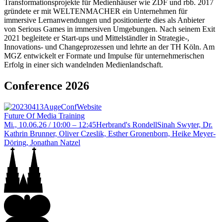
Transformationsprojekte für Medienhäuser wie ZDF und rbb. 2017
gründete er mit WELTENMACHER ein Unternehmen für
immersive Lernanwendungen und positionierte dies als Anbieter
von Serious Games in immersiven Umgebungen. Nach seinem Exit
2021 begleitete er Start-ups und Mittelständler in Strategie-,
Innovations- und Changeprozessen und lehrte an der TH Köln. Am
MGZ entwickelt er Formate und Impulse für unternehmerischen
Erfolg in einer sich wandelnden Medienlandschaft.
Conference 2026
Future Of Media Training
Mi., 10.06.26 / 10:00 – 12:45
Herbrand's Rondell
Sinah Swyter, Dr.
Kathrin Brunner, Oliver Czeslik, Esther Gronenborn, Heike Meyer-
Döring, Jonathan Natzel