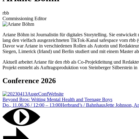
rbb
Commissioning Editor
Ariane Böhm ist Journalistin für digitales Storytelling. Sie entwick
lang den vielfach ausgezeichneten TikTok-Kanal safespace vom rbb (
Davor war Ariane in verschiedenen Rollen als Autorin und Redakteuri
Siegen, Limerick (Irland) und Berlin studiert und mit einem Master abg
Aktuell arbeitet Ariane für den rbb als Co-Projektleitung und Reda
Projekt entsteht als Auftragsproduktion von Steinberger Silberstein
Conference 2026
Beyond Bros: Writing Mental Health and Teenage Boys
Do., 11.06.26 / 12:00 – 13:00
Herbrand’s / Bahnhaus
Jette Johnson, A