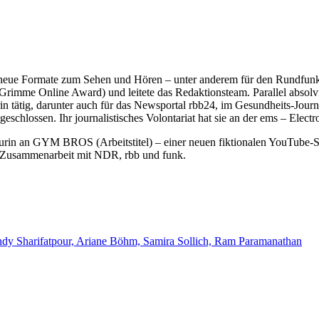
elt neue Formate zum Sehen und Hören – unter anderem für den Rundfunk
Grimme Online Award) und leitete das Redaktionsteam. Parallel absolv
n tätig, darunter auch für das Newsportal rbb24, im Gesundheits-Jour
eschlossen. Ihr journalistisches Volontariat hat sie an der ems – Elect
kteurin an GYM BROS (Arbeitstitel) – einer neuen fiktionalen YouTube-
 in Zusammenarbeit mit NDR, rbb und funk.
ndy Sharifatpour, Ariane Böhm, Samira Sollich, Ram Paramanathan