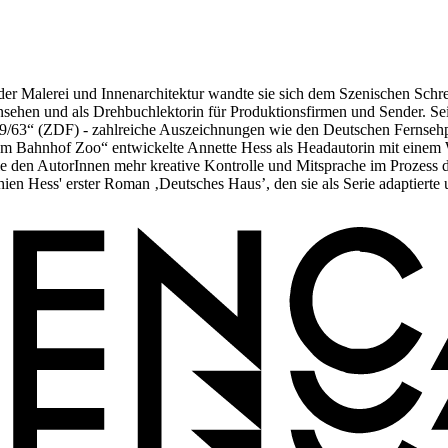
 Malerei und Innenarchitektur wandte sie sich dem Szenischen Schreib
sehen und als Drehbuchlektorin für Produktionsfirmen und Sender. Seit 
9/63“ (ZDF) - zahlreiche Auszeichnungen wie den Deutschen Fernsehp
m Bahnhof Zoo“ entwickelte Annette Hess als Headautorin mit einem W
ie den AutorInnen mehr kreative Kontrolle und Mitsprache im Prozess d
 Hess' erster Roman ‚Deutsches Haus’, den sie als Serie adaptierte u