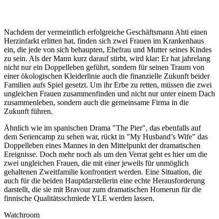
Nachdem der vermeintlich erfolgreiche Geschäftsmann Ahti einen
Herzinfarkt erlitten hat, finden sich zwei Frauen im Krankenhaus
ein, die jede von sich behaupten, Ehefrau und Mutter seines Kindes
zu sein. Als der Mann kurz darauf stirbt, wird klar: Er hat jahrelang
nicht nur ein Doppelleben geführt, sondern für seinen Traum von
einer ökologischen Kleiderlinie auch die finanzielle Zukunft beider
Familien aufs Spiel gesetzt. Um ihr Erbe zu retten, müssen die zwei
ungleichen Frauen zusammenfinden und nicht nur unter einem Dach
zusammenleben, sondern auch die gemeinsame Firma in die
Zukunft führen.
Ähnlich wie im spanischen Drama "The Pier", das ebenfalls auf
dem
Seriencamp
zu sehen war, rückt in "My Husband’s Wife" das
Doppelleben eines Mannes in den Mittelpunkt der dramatischen
Ereignisse. Doch mehr noch als um den Verrat geht es hier um die
zwei ungleichen Frauen, die mit einer jeweils für unmöglich
gehaltenen Zweitfamilie konfrontiert werden. Eine Situation, die
auch für die beiden Hauptdarstellerin eine echte Herausforderung
darstellt, die sie mit Bravour zum dramatischen Homerun für die
finnische Qualitätsschmiede YLE werden lassen.
Watchroom