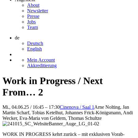
About
Newsletter
Presse
Jobs
Team
de
Deutsch
English
Mein Account
Akkreditierung
Work in Progress / Next
From… 2
Mi., 04.06.25 / 16:45 – 17:30
Cinenova / Saal 1
Arne Nolting, Jan
Martin Scharf, Tobias Ketelhut, Johannes Frick-Königsmann, Andi
Wecker, Eva-Maria von Geldern, Thomas Schultze
WORK IN PROGRESS kehrt zurück – mit exklusiven Vorab-