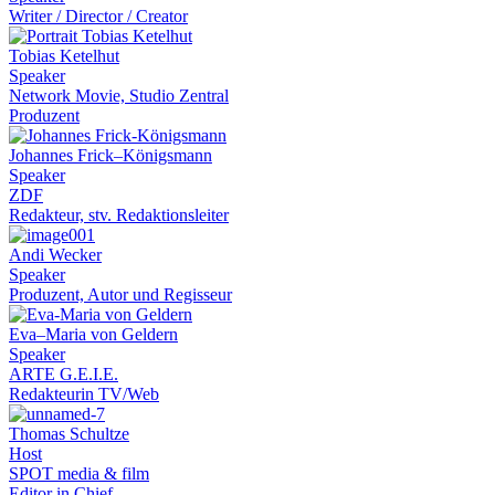
Writer / Director / Creator
Tobias Ketelhut
Speaker
Network Movie, Studio Zentral
Produzent
Johannes Frick–Königsmann
Speaker
ZDF
Redakteur, stv. Redaktionsleiter
Andi Wecker
Speaker
Produzent, Autor und Regisseur
Eva–Maria von Geldern
Speaker
ARTE G.E.I.E.
Redakteurin TV/Web
Thomas Schultze
Host
SPOT media & film
Editor in Chief