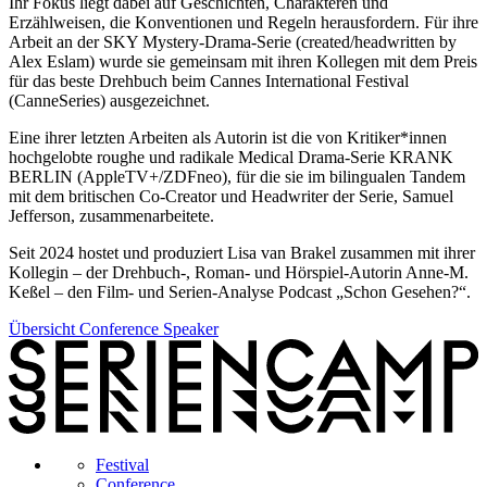
Ihr Fokus liegt dabei auf Geschichten, Charakteren und
Erzählweisen, die Konventionen und Regeln herausfordern. Für ihre
Arbeit an der SKY Mystery-Drama-Serie (created/headwritten by
Alex Eslam) wurde sie gemeinsam mit ihren Kollegen mit dem Preis
für das beste Drehbuch beim Cannes International Festival
(CanneSeries) ausgezeichnet.
Eine ihrer letzten Arbeiten als Autorin ist die von Kritiker*innen
hochgelobte roughe und radikale Medical Drama-Serie KRANK
BERLIN (AppleTV+/ZDFneo), für die sie im bilingualen Tandem
mit dem britischen Co-Creator und Headwriter der Serie, Samuel
Jefferson, zusammenarbeitete.
Seit 2024 hostet und produziert Lisa van Brakel zusammen mit ihrer
Kollegin – der Drehbuch-, Roman- und Hörspiel-Autorin Anne-M.
Keßel – den Film- und Serien-Analyse Podcast „Schon Gesehen?“.
Übersicht Conference Speaker
Festival
Conference