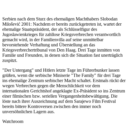
Serbien nach dem Sturz des ehemaligen Machthabers Slobodan
Milošević 2001: Nachdem er bereits zurückgetreten ist, wartet der
ehemalige Staatspräsident, der als Schlüsselfigur des
Jugoslawienkrieges für zahllose Kriegsverbrechen verantwortlich
gemacht wird, in der Familienvilla auf seine unmittelbar
bevorstehende Verhaftung und Überstellung an das
Kriegsverbrechertribunal von Den Haag. Drei Tage inmitten von
Familie und Freunden, in denen sich die Situation fast unerträglich
zuspitzt.
"Der Untergang" und Hitlers letzte Tage im Führerbunker lassen
grüßen, wenn die serbische Miniserie "The Family" für drei Tage
ins ehemalige Zentrum serbischer Macht schaltet. Erstmals rückt der
wegen Verbrechen gegen die Menschlichkeit vor dem
internationalen Gerichtshof angeklagte Ex-Präsident so ins Zentrum
einer filmischen bzw. seriellen Vergangenheitsbewältigung. Die
löste nach ihrer Auszeichnung auf dem Sarajewo Film Festival
bereits bittere Kontroversen zwischen den immer noch
unversöhnlichen Lagern aus.
Watchroom