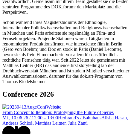
verantwortlich. Gemeinsam mit ihrem Team gestaltet sie die beiden
zentralen Programme des DOK.forum: den Marktplatz und die
Perspektiven.
Schon während ihres Magisterstudiums der Ethnologie,
Internationaler Politikwissenschaften und Religionswissenschaften
in München und Paris arbeitete sie regelmäßig an Film- und
Fernsehprojekten. Prägende Stationen waren Tätigkeiten in
renommierten Produktionsfirmen wie interscience film in Berlin
(Gero von Boehm) und Doc en stock in Paris (Daniel Leconte),
bevor sie als freie Filmemacherin vor allem für das öffentlich-
rechtliche Fernsehen tätig war. Seit 2022 leitet sie gemeinsam mit
Matthias Leitner (BR) das audience:first storytelling lab der
Drehbuchwerkstatt München und ist zudem Mitglied verschiedener
Auswahlkommissionen, darunter für das dok.art-Programm von
Thomas Riedelsheimer.
Conference 2026
From Concept to Iteration: Prototyping the Future of Series
Mi., 10.06.26 / 12:00 – 13:00
Herbrand’s / Bahnhaus
Alisha Hasan,
Andreas Schloß, Matthias Leitner, Julia Zantl