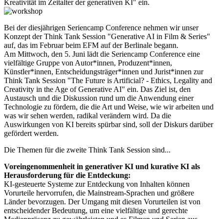
Kreativität im Zeitalter der generativen KI" ein.
Bei der diesjährigen
Seriencamp Conference
nehmen wir unser
Konzept der Think Tank Session "Generative AI in Film & Series"
auf, das im Februar beim EFM auf der Berlinale begann.
Am Mittwoch, den 5. Juni lädt die
Seriencamp Conference
eine
vielfältige Gruppe von Autor*innen, Produzent*innen,
Künstler*innen, Entscheidungsträger*innen und Jurist*innen zur
Think Tank Session "The Future is Artificial? - Ethics, Legality and
Creativity in the Age of Generative AI" ein. Das Ziel ist, den
Austausch und die Diskussion rund um die Anwendung einer
Technologie zu fördern, die die Art und Weise, wie wir arbeiten und
was wir sehen werden, radikal verändern wird. Da die
Auswirkungen von KI bereits spürbar sind, soll der Diskurs darüber
gefördert werden.
Die Themen für die zweite Think Tank Session sind...
Voreingenommenheit in generativer KI und kurative KI als
Herausforderung für die Entdeckung:
KI-gesteuerte Systeme zur Entdeckung von Inhalten können
Vorurteile hervorrufen, die Mainstream-Sprachen und größere
Länder bevorzugen. Der Umgang mit diesen Vorurteilen ist von
entscheidender Bedeutung, um eine vielfältige und gerechte