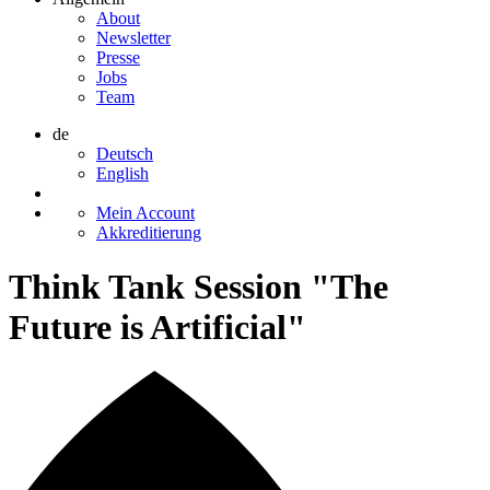
About
Newsletter
Presse
Jobs
Team
de
Deutsch
English
Mein Account
Akkreditierung
Think Tank Session "The
Future is Artificial"