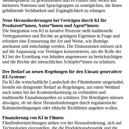
Medienpräsenz zu gewährleisten und es Filmen und Serien aus
kleineren Nationen und Sprachgruppen zu ermöglichen, die ihnen
gebührende Sichtbarkeit und Zugänglichkeit zu erlangen.
Neue Herausforderungen bei Verträgen durch KI für
Produzent*innen, Autor*innen und Agent*innen:
Die Integration von KI in kreative Prozesse stellt traditionelle
Vertragsnormen und Rechte an geistigem Eigentum in Frage und
erfordert eine Erneuerung der Art und Weise, wie Beiträge
anerkannt und entschädigt werden. Die Diskussionen müssen sich
auf die Anpassung von Verträgen konzentrieren, um die Rolle der
KI bei der Erstellung von Inhalten angemessen zu berücksichtigen
und die Rechte der menschlichen Schöpfer*innen zu schützen.
Der Bedarf an neuen Regelungen für den Einsatz generativer
KI-Systeme:
Da KI die wirtschaftliche Landschaft der Filmindustrie umgestaltet,
besteht ein dringender Bedarf an Regelungen, um einen Wettlauf
nach unten bei der Kostenreduzierung zu verhindern und
traditionelle Einnahmequellen zu schützen. Die Beteiligten müssen
abwägen, ob sie diese Herausforderungen durch regulatorische
Rahmenbedingungen oder ethische Richtlinien angehen wollen.
Finanzierung von KI in Filmen:
Filmfördereinrichtungen stehen vor der Herausforderung, sich auf
Technologien einzustellen, die die Produktionsdynamik und die