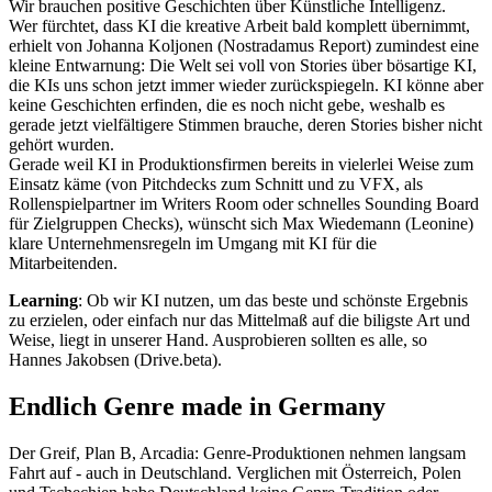
Wir brauchen positive Geschichten über Künstliche Intelligenz.
Wer fürchtet, dass KI die kreative Arbeit bald komplett übernimmt,
erhielt von Johanna Koljonen (Nostradamus Report) zumindest eine
kleine Entwarnung: Die Welt sei voll von Stories über bösartige KI,
die KIs uns schon jetzt immer wieder zurückspiegeln. KI könne aber
keine Geschichten erfinden, die es noch nicht gebe, weshalb es
gerade jetzt vielfältigere Stimmen brauche, deren Stories bisher nicht
gehört wurden.
Gerade weil KI in Produktionsfirmen bereits in vielerlei Weise zum
Einsatz käme (von Pitchdecks zum Schnitt und zu VFX, als
Rollenspielpartner im Writers Room oder schnelles Sounding Board
für Zielgruppen Checks), wünscht sich Max Wiedemann (Leonine)
klare Unternehmensregeln im Umgang mit KI für die
Mitarbeitenden.
Learning
: Ob wir KI nutzen, um das beste und schönste Ergebnis
zu erzielen, oder einfach nur das Mittelmaß auf die biligste Art und
Weise, liegt in unserer Hand. Ausprobieren sollten es alle, so
Hannes Jakobsen (Drive.beta).
Endlich Genre made in Germany
Der Greif, Plan B, Arcadia: Genre-Produktionen nehmen langsam
Fahrt auf - auch in Deutschland. Verglichen mit Österreich, Polen