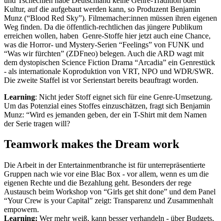
und Tschechien habe Deutschland keine Genre-Tradition oder
Kultur, auf die aufgebaut werden kann, so Produzent Benjamin
Munz (“Blood Red Sky”). Filmemacher:innen müssen ihren eigenen
Weg finden. Da die öffentlich-rechtlichen das jüngere Publikum
erreichen wollen, haben Genre-Stoffe hier jetzt auch eine Chance,
was die Horror- und Mystery-Serien “Feelings” von FUNK und
“Was wir fürchten” (ZDFneo) belegen. Auch die ARD wagt mit
dem dystopischen Science Fiction Drama “Arcadia” ein Genrestück
- als internationale Koproduktion von VRT, NPO und WDR/SWR.
Die zweite Staffel ist vor Serienstart bereits beauftragt worden.
Learning
: Nicht jeder Stoff eignet sich für eine Genre-Umsetzung.
Um das Potenzial eines Stoffes einzuschätzen, fragt sich Benjamin
Munz: “Wird es jemanden geben, der ein T-Shirt mit dem Namen
der Serie tragen will?
Teamwork makes the Dream work
Die Arbeit in der Entertainmentbranche ist für unterrepräsentierte
Gruppen nach wie vor eine Blac Box - vor allem, wenn es um die
eigenen Rechte und die Bezahlung geht. Besonders der rege
Austausch beim Workshop von “Girls get shit done” und dem Panel
“Your Crew is your Capital” zeigt: Transparenz und Zusammenhalt
empowern.
Learning:
Wer mehr weiß, kann besser verhandeln - über Budgets,