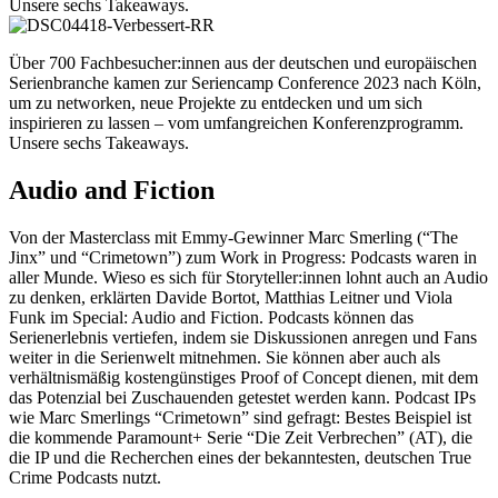
Unsere sechs Takeaways.
Über 700 Fachbesucher:innen aus der deutschen und europäischen
Serienbranche kamen zur
Seriencamp Conference
2023 nach Köln,
um zu networken, neue Projekte zu entdecken und um sich
inspirieren zu lassen – vom umfangreichen Konferenzprogramm.
Unsere sechs Takeaways.
Audio and Fiction
Von der Masterclass mit Emmy-Gewinner Marc Smerling (“The
Jinx” und “Crimetown”) zum Work in Progress: Podcasts waren in
aller Munde. Wieso es sich für Storyteller:innen lohnt auch an Audio
zu denken, erklärten Davide Bortot, Matthias Leitner und Viola
Funk im Special: Audio and Fiction. Podcasts können das
Serienerlebnis vertiefen, indem sie Diskussionen anregen und Fans
weiter in die Serienwelt mitnehmen. Sie können aber auch als
verhältnismäßig kostengünstiges Proof of Concept dienen, mit dem
das Potenzial bei Zuschauenden getestet werden kann. Podcast IPs
wie Marc Smerlings “Crimetown” sind gefragt: Bestes Beispiel ist
die kommende Paramount+ Serie “Die Zeit Verbrechen” (AT), die
die IP und die Recherchen eines der bekanntesten, deutschen True
Crime Podcasts nutzt.